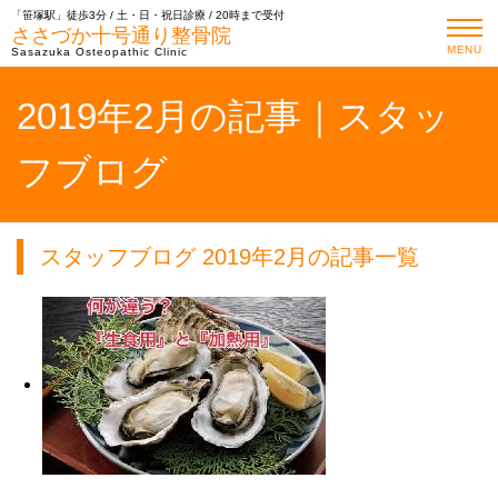
「笹塚駅」徒歩3分 / 土・日・祝日診療 / 20時まで受付
ささづか十号通り整骨院
MENU
Sasazuka Osteopathic Clinic
2019年2月の記事｜スタッ
フブログ
スタッフブログ 2019年2月の記事一覧