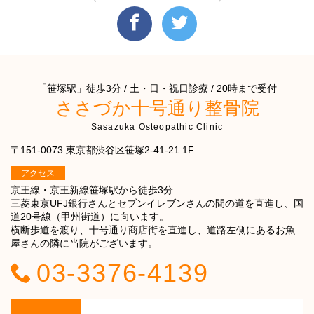
「笹塚駅」徒歩3分 / 土・日・祝日診療 / 20時まで受付
ささづか十号通り整骨院
Sasazuka Osteopathic Clinic
〒151-0073 東京都渋谷区笹塚2-41-21 1F
アクセス
京王線・京王新線笹塚駅から徒歩3分
三菱東京UFJ銀行さんとセブンイレブンさんの間の道を直進し、国
道20号線（甲州街道）に向います。
横断歩道を渡り、十号通り商店街を直進し、道路左側にあるお魚
屋さんの隣に当院がございます。
03-3376-4139