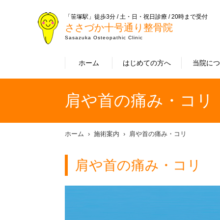
「笹塚駅」徒歩3分 / 土・日・祝日診療 / 20時まで受付
ささづか十号通り整骨院
Sasazuka Osteopathic Clinic
ホーム
はじめての方へ
当院に
肩や首の痛み・コリ
ホーム
施術案内
肩や首の痛み・コリ
肩や首の痛み・コリ