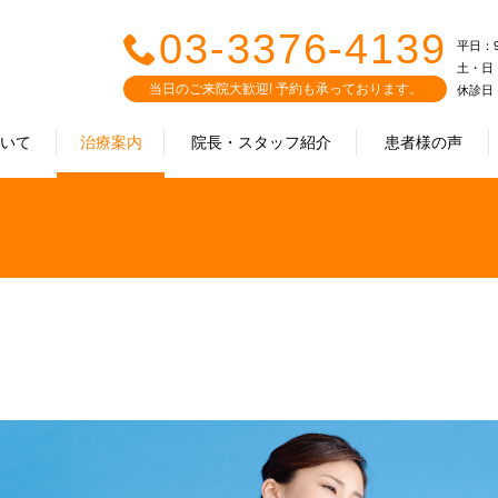
03-3376-4139
平日：9:0
土・日・祝
当日のご来院大歓迎! 予約も承っております。
休診日
ついて
治療案内
院長・スタッフ紹介
患者様の声