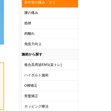
肩や首の痛み・コリ
腰の痛み
捻挫
肉離れ
免疫力向上
施術から探す
複合高周波EMS(楽トレ)
ハイボルト施術
O脚矯正
骨盤矯正
カッピング療法